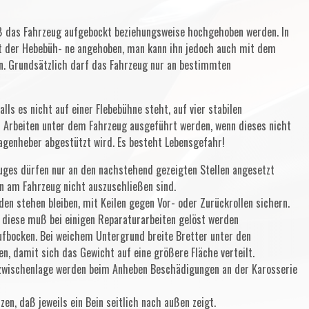
ß das Fahrzeug aufgebockt beziehungsweise hochgehoben werden. In
t der Hebebüh- ne angehoben, man kann ihn jedoch auch mit dem
. Grundsätzlich darf das Fahrzeug nur an bestimmten
ls es nicht auf einer Flebebühne steht, auf vier stabilen
en Arbeiten unter dem Fahrzeug ausgeführt werden, wenn dieses nicht
agenheber abgestützt wird. Es besteht Lebensgefahr!
ges dürfen nur an den nachstehend gezeigten Stellen angesetzt
n am Fahrzeug nicht auszuschließen sind.
en stehen bleiben, mit Keilen gegen Vor- oder Zurückrollen sichern.
, diese muß bei einigen Reparaturarbeiten gelöst werden
aufbocken. Bei weichem Untergrund breite Bretter unter den
n, damit sich das Gewicht auf eine größere Fläche verteilt.
zwischenlage werden beim Anheben Beschädigungen an der Karosserie
en, daß jeweils ein Bein seitlich nach außen zeigt.