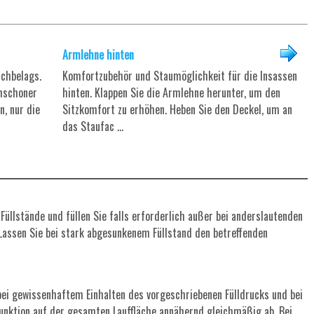
Armlehne hinten
chbelags.
Komfortzubehör und Staumöglichkeit für die Insassen
chschoner
hinten. Klappen Sie die Armlehne herunter, um den
n, nur die
Sitzkomfort zu erhöhen. Heben Sie den Deckel, um an
das Staufac ...
üllstände und füllen Sie falls erforderlich außer bei anderslautenden
 Lassen Sie bei stark abgesunkenem Füllstand den betreffenden
ei gewissenhaftem Einhalten des vorgeschriebenen Fülldrucks und bei
unktion auf der gesamten Lauffläche annähernd gleichmäßig ab. Bei