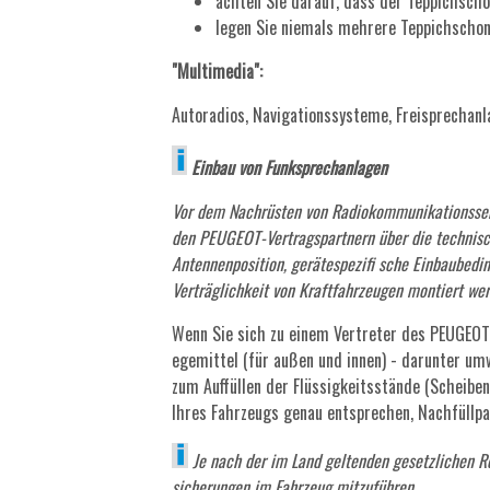
achten Sie darauf, dass der Teppichschon
legen Sie niemals mehrere Teppichschon
"Multimedia":
Autoradios, Navigationssysteme, Freisprechanl
Einbau von Funksprechanlagen
Vor dem Nachrüsten von Radiokommunikationssen
den PEUGEOT-Vertragspartnern über die technisc
Antennenposition, gerätespezifi sche Einbaubed
Verträglichkeit von Kraftfahrzeugen montiert wer
Wenn Sie sich zu einem Vertreter des PEUGEOT
egemittel (für außen und innen) - darunter u
zum Auffüllen der Flüssigkeitsstände (Scheibenw
Ihres Fahrzeugs genau entsprechen, Nachfüllpacku
Je nach der im Land geltenden gesetzlichen R
sicherungen im Fahrzeug mitzuführen.