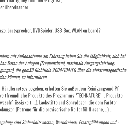
er richtig liegt und befestigt ist,
er übereinander.
age, Lautsprecher, DVDSpieler, USB-Box, WLAN on board?
dern mit Außenantenne am Fahrzeug haben Sie die Möglichkeit, sich bei
hen Daten der Anlagen (Frequenzband, maximale Ausgangsleistung,
ingungen), die gemäß Richtlinie 2004/104/EG über die elektromagnetische
den können, zu informieren.
-Händlernetzes begeben, erhalten Sie außerdem Reinigungsund Pfl
mweltfreundliche Produkte des Programms "TECHNATURE" -, Produkte
aschfl üssigkeit, ...), Lackstifte und Spraydosen, die dem Farbton
ngen (Patrone für die provisorische Reifenfüllfl asche, ...) ...
egelung sind Sicherheitswesten, Warndreieck, Ersatzglühlampen und -