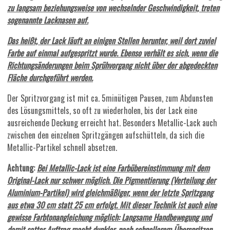
zu langsam beziehungsweise von wechselnder Geschwindigkeit, treten
sogenannte Lacknasen auf.
Das heißt, der Lack läuft an einigen Stellen herunter, weil dort zuviel
Farbe auf einmal aufgespritzt wurde. Ebenso verhält es sich, wenn die
Richtungsänderungen beim Sprühvorgang nicht über der abgedeckten
Fläche durchgeführt werden.
Der Spritzvorgang ist mit ca. 5minütigen Pausen, zum Abdunsten
des Lösungsmittels, so oft zu wiederholen, bis der Lack eine
ausreichende Deckung erreicht hat. Besonders Metallic-Lack auch
zwischen den einzelnen Spritzgängen aufschütteln, da sich die
Metallic-Partikel schnell absetzen.
Achtung:
Bei Metallic-Lack ist eine Farbübereinstimmung mit dem
Original-Lack nur schwer möglich. Die Pigmentierung (Verteilung der
Aluminium-Partikel) wird gleichmäßiger, wenn der letzte Spritzgang
aus etwa 30 cm statt 25 cm erfolgt. Mit dieser Technik ist auch eine
gewisse Farbtonangleichung möglich: Langsame Handbewegung und
damit satter Auftrag macht dunkler, nach schnellerem Überspritzen